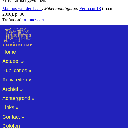
Er is 1 artikel gevonden:
Mannus van der Laan
:
Millenniumbijlage
.
Verniaan 18
(maart
2000),
p.
36.
Trefwoord:
ruimtevaart
Home
Actueel
Publicaties
Activiteiten
Archief
Achtergrond
Links
Contact
Colofon