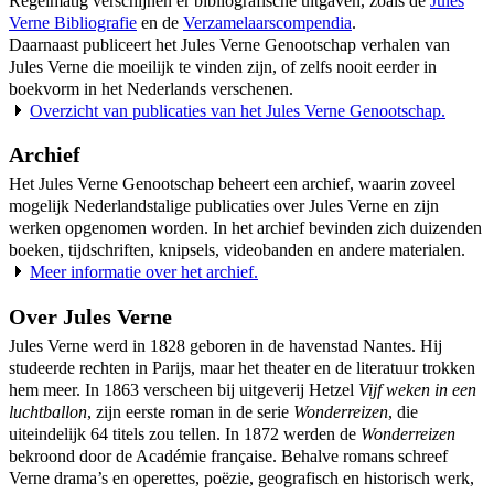
Regelmatig verschijnen er bibliografische uitgaven, zoals de
Jules
Verne Bibliografie
en de
Verzamelaarscompendia
.
Daarnaast publiceert het Jules Verne Genootschap verhalen van
Jules Verne die moeilijk te vinden zijn, of zelfs nooit eerder in
boekvorm in het Nederlands verschenen.
Overzicht van publicaties van het Jules Verne Genootschap.
Archief
Het Jules Verne Genootschap beheert een archief, waarin zoveel
mogelijk Nederlandstalige publicaties over Jules Verne en zijn
werken opgenomen worden. In het archief bevinden zich duizenden
boeken, tijdschriften, knipsels, videobanden en andere materialen.
Meer informatie over het archief.
Over Jules Verne
Jules Verne werd in 1828 geboren in de havenstad Nantes. Hij
studeerde rechten in Parijs, maar het theater en de literatuur trokken
hem meer. In 1863 verscheen bij uitgeverij Hetzel
Vijf weken in een
luchtballon
, zijn eerste roman in de serie
Wonderreizen
, die
uiteindelijk 64 titels zou tellen. In 1872 werden de
Wonderreizen
bekroond door de Académie française. Behalve romans schreef
Verne drama’s en operettes, poëzie, geografisch en historisch werk,