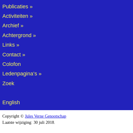
Publicaties
Activiteiten
Archief
Achtergrond
Links
Contact
Colofon
Ledenpagina’s
Zoek
English
Copyright ©
Jules Verne Genootschap
Laatste wijziging: 30 juli 2018.