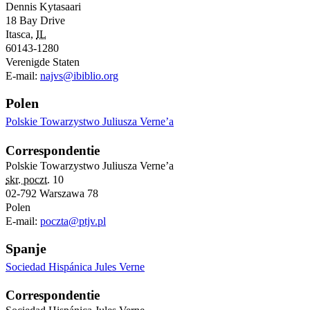
Dennis Kytasaari
18 Bay Drive
Itasca
,
IL
60143-1280
Verenigde Staten
E-mail:
najvs@ibiblio.org
Polen
Polskie Towarzystwo Juliusza Verne’a
Correspondentie
Polskie Towarzystwo Juliusza Verne’a
skr. poczt.
10
02-792
Warszawa
78
Polen
E-mail:
poczta@ptjv.pl
Spanje
Sociedad Hispánica Jules Verne
Correspondentie