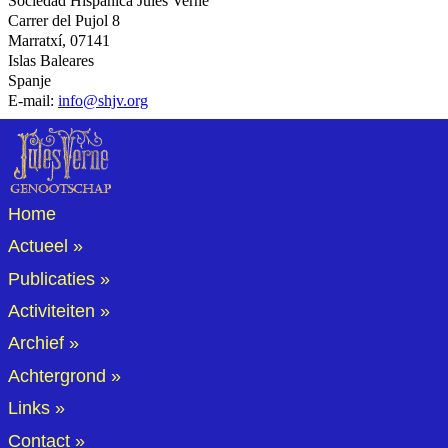
Sociedad Hispánica Jules Verne
Carrer del Pujol 8
Marratxí
,
07141
Islas Baleares
Spanje
E-mail:
info@shjv.org
Home
Actueel
Publicaties
Activiteiten
Archief
Achtergrond
Links
Contact