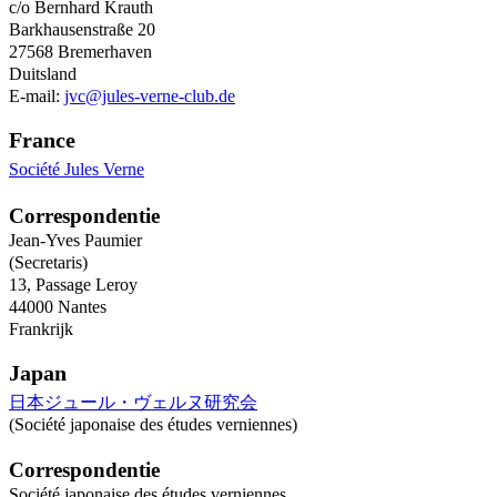
c/o
Bernhard Krauth
Barkhausenstraße 20
27568
Bremerhaven
Duitsland
E-mail:
jvc@jules-verne-club.de
France
Société Jules Verne
Correspondentie
Jean-Yves Paumier
(
Secretaris
)
13, Passage Leroy
44000
Nantes
Frankrijk
Japan
日本ジュール・ヴェルヌ研究会
(Société japonaise des études verniennes)
Correspondentie
Société japonaise des études verniennes