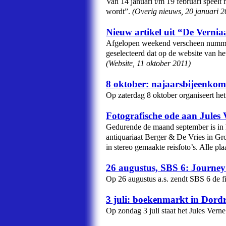
Van 14 januari t/m 19 februari speelt
wordt”.
(
Overig nieuws
,
20 januari 
Nieuw artikel uit “De Verniaa
Afgelopen weekend verscheen nummer 4
geselecteerd dat op de website van h
(
Website
,
11 oktober 2011
)
8 oktober: najaarsbijeenkom
Op zaterdag 8 oktober organiseert het
Fotografische ode aan Jules
Gedurende de maand september is in he
antiquariaat Berger & De Vries in Gro
in stereo gemaakte reisfoto’s. Alle pl
26 augustus, SBS 6: Journey 
Op 26 augustus a.s. zendt SBS 6 de fi
3 juli: boekenmarkt in Dord
Op zondag 3 juli staat het Jules Ver