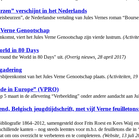
zen” verschijnt in het Nederlands
Reisbeurzen”, de Nederlandse vertaling van Jules Vernes roman “Bours
s Verne Genootschap
enkomst, viert het Jules Verne Genootschap zijn vierde lustrum.
(
Activite
orld in 80 Days
ound the World in 80 Days" uit.
(
Overig nieuws
,
28 april 2017
)
rgadering
arsbijeenkomst van het Jules Verne Genootschap plaats.
(
Activiteiten
,
19 
Made in Europe” (VPRO)
p 5 maart in de aflevering “Verbeelding” onder andere aandacht aan Ju
nd, Belgisch jeugdtijdschrift, met vijf Verne feuilleton
 Bibliografie 1864–2012, samengesteld door Frits Roest en Kees Waij 
schillende kanten – nog steeds leemtes voor m.b.t. de feuilletons die in
aat om ons overzicht te verbeteren en te completeren.
(
Website
,
13 juli 