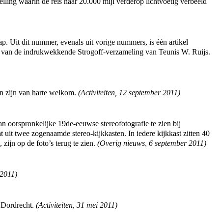
ling waarin de reis naar 20.000 mijl verderop lichtvoetig verbeeld
 Uit dit nummer, evenals uit vorige nummers, is één artikel
ng van de indrukwekkende Strogoff-verzameling van Teunis W. Ruijs.
en zijn van harte welkom.
(
Activiteiten
,
12 september 2011
)
n oorspronkelijke 19de-eeuwse stereofotografie te zien bij
 uit twee zogenaamde stereo-kijkkasten. In iedere kijkkast zitten 40
 zijn op de foto’s terug te zien.
(
Overig nieuws
,
6 september 2011
)
 2011
)
n Dordrecht.
(
Activiteiten
,
31 mei 2011
)