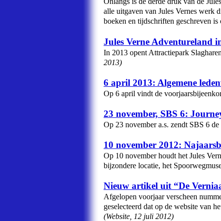
Onlangs is de derde druk van de Jules
alle uitgaven van Jules Vernes werk d
boeken en tijdschriften geschreven is
Jules Verne Adventureland i
In 2013 opent Attractiepark Slaghare
2013
)
6 april 2013: Algemene lede
Op 6 april vindt de voorjaarsbijeenk
23 november, SBS 6: Journey 
Op 23 november a.s. zendt SBS 6 de fi
10 november 2012: Najaarsb
Op 10 november houdt het Jules Verne
bijzondere locatie, het Spoorwegmus
Nieuw artikel uit “De Verniaa
Afgelopen voorjaar verscheen nummer 
geselecteerd dat op de website van h
(
Website
,
12 juli 2012
)