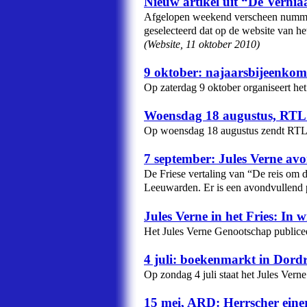
Nieuw artikel uit “De Verniaa
Afgelopen weekend verscheen nummer 4
geselecteerd dat op de website van he
(
Website
,
11 oktober 2010
)
9 oktober: najaarsbijeenkom
Op zaterdag 9 oktober organiseert het
Woensdag 18 augustus, RTL 
Op woensdag 18 augustus zendt RTL 
7 september: Jules Verne av
De Friese vertaling van “De reis om d
Leeuwarden. Er is een avondvullend
Jules Verne in het Fries: In 
Het Jules Verne Genootschap publiceer
4 juli: boekenmarkt in Dord
Op zondag 4 juli staat het Jules Ver
15 mei, ARD: Herrscher eine