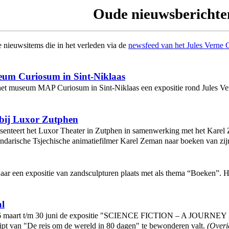
Oude nieuwsberichte
e nieuwsitems die in het verleden via de
newsfeed van het
Jules Verne 
seum Curiosum in Sint-Niklaas
in het museum MAP Curiosum in Sint-Niklaas een expositie rond Jules V
 bij Luxor Zutphen
resenteert het Luxor Theater in Zutphen in samenwerking met het Karel
gendarische Tsjechische animatiefilmer Karel Zeman naar boeken van zij
jaar een expositie van zandsculpturen plaats met als thema “Boeken”. 
al
n 16 maart t/m 30 juni de expositie "SCIENCE FICTION – A JOURNE
ript van "De reis om de wereld in 80 dagen" te bewonderen valt.
(
Overi