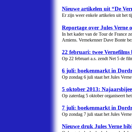
Nieuwe artikelen uit “De Vern
Er zijn weer enkele artikelen uit het 
Reportage over Jules Verne 
In het kader van de Tour de France ze
Amiens. Vernekenner Dave Bonte bezo
22 februari: twee Vernefilms 
Op 22 februari a.s. zendt Net 5 de fil
6 juli: boekenmarkt in Dord
Op zondag 6 juli staat het Jules Ver
5 oktober 2013: Najaarsbije
Op zaterdag 5 oktober organiseert het
7 juli: boekenmarkt in Dord
Op zondag 7 juli staat het Jules Ver
Nieuwe druk Jules Verne bibl