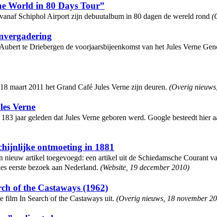
e World in 80 Days Tour”
anaf Schiphol Airport zijn debuutalbum in 80 dagen de wereld rond
(
envergadering
Aubert te Driebergen de voorjaarsbijeenkomst van het Jules Verne Genoo
18 maart 2011 het Grand Café Jules Verne zijn deuren.
(
Overig nieuws
les Verne
ct 183 jaar geleden dat Jules Verne geboren werd. Google besteedt hier
chijnlijke ontmoeting in 1881
een nieuw artikel toegevoegd: een artikel uit de Schiedamsche Courant va
nes eerste bezoek aan Nederland.
(
Website
,
19 december 2010
)
ch of the Castaways (1962)
 film In Search of the Castaways uit.
(
Overig nieuws
,
18 november 2