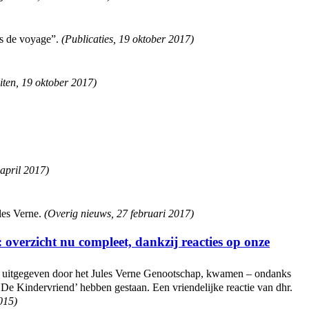
es de voyage”.
(
Publicaties
,
19 oktober 2017
)
iten
,
19 oktober 2017
)
april 2017
)
les Verne.
(
Overig nieuws
,
27 februari 2017
)
s: overzicht nu compleet, dankzij reacties op onze
en uitgegeven door het Jules Verne Genootschap, kwamen – ondanks
 ‘De Kindervriend’ hebben gestaan. Een vriendelijke reactie van dhr.
2015
)