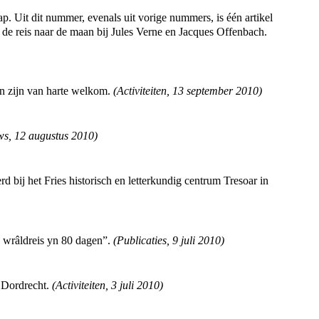
 Uit dit nummer, evenals uit vorige nummers, is één artikel
 de reis naar de maan bij Jules Verne en Jacques Offenbach.
en zijn van harte welkom.
(
Activiteiten
,
13 september 2010
)
ws
,
12 augustus 2010
)
 bij het Fries historisch en letterkundig centrum Tresoar in
In wrâldreis yn 80 dagen”.
(
Publicaties
,
9 juli 2010
)
n Dordrecht.
(
Activiteiten
,
3 juli 2010
)