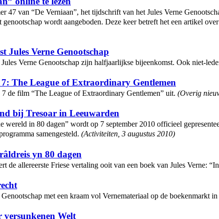
n” online te lezen
7 van “De Verniaan”, het tijdschrift van het Jules Verne Genootschap.
t genootschap wordt aangeboden. Deze keer betreft het een artikel over
st Jules Verne Genootschap
 Jules Verne Genootschap zijn halfjaarlijkse bijeenkomst. Ook niet-led
7: The League of Extraordinary Gentlemen
7 de film “The League of Extraordinary Gentlemen” uit.
(
Overig nieu
ond bij Tresoar in Leeuwarden
e wereld in 80 dagen” wordt op 7 september 2010 officieel gepresenteerd
 programma samengesteld.
(
Activiteiten
,
3 augustus 2010
)
wrâldreis yn 80 dagen
t de allereerste Friese vertaling ooit van een boek van Jules Verne: “
recht
ne Genootschap met een kraam vol Vernemateriaal op de boekenmarkt i
r versunkenen Welt