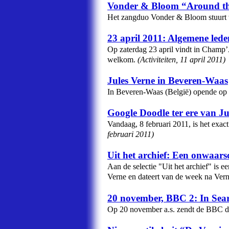
Vonder & Bloom “Around th
Het zangduo Vonder & Bloom stuurt v
23 april 2011: Algemene led
Op zaterdag 23 april vindt in Champ’
welkom.
(
Activiteiten
,
11 april 2011
)
Jules Verne in Beveren-Waas
In Beveren-Waas (België) opende op 
Google Doodle ter ere van Ju
Vandaag, 8 februari 2011, is het exa
februari 2011
)
Uit het archief: Een onwaars
Aan de selectie "Uit het archief" is 
Verne en dateert van de week na Ver
20 november, BBC 2: In Sear
Op 20 november a.s. zendt de BBC de