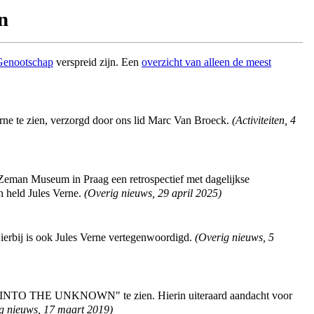
n
Genootschap
verspreid zijn. Een
overzicht van alleen de meest
erne te zien, verzorgd door ons lid Marc Van Broeck.
(
Activiteiten
,
4
 Zeman Museum in Praag een retrospectief met dagelijkse
n held Jules Verne.
(
Overig nieuws
,
29 april 2025
)
Hierbij is ook Jules Verne vertegenwoordigd.
(
Overig nieuws
,
5
Y INTO THE UNKNOWN" te zien. Hierin uiteraard aandacht voor
g nieuws
,
17 maart 2019
)