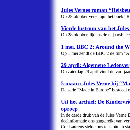
Jules Vernes roman “Reisbeur
Op 28 oktober verschijnt het boek “
Vierde lustrum van het Jule
Op 28 oktober, tijdens de najaarsbije
1 mei, BBC 2: Around the W
Op 1 mei zendt de BBC 2 de film "Ar
29 april: Algemene Ledenve
Op zaterdag 29 april vindt de voorja
5 maart: Jules Verne bij “
De serie “Made in Europe” besteedt o
Uit het archief: De Kindervrie
oproep
In de derde druk van de Jules Verne
deelinformatie ons aangereikt van ver
Cor Laurens stelde ons tenslotte in st