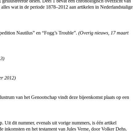
k geïllustreerde delen. Deel 1 bevat een chronologisch overzicht van
 alles wat in de periode 1878–2012 aan artikelen in Nederlandstalige
xpedition Nautilus” en “Fogg’s Trouble”.
(
Overig nieuws
,
17 maart
13
)
er 2012
)
lustrum van het Genootschap vindt deze bijeenkomst plaats op een
 Uit dit nummer, evenals uit vorige nummers, is één artikel
de inkomsten en het testament van Jules Verne, door Volker Dehs.