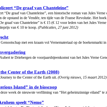
liceert “De graaf van Chanteleine”
rt “De graaf van Chanteleine”, een historische roman van Jules Verne d
an de opstand in de Vendée, ten tijde van de Franse Revolutie. Het bo
De graaf van Chanteleine” is € 15 (€ 12 voor leden van het Jules Verne
ieprijs van € 10 te koop.
(
Publicaties
,
27 juni 2012
)
recht
ne Genootschap met een kraam vol Vernemateriaal op de boekenmarkt i
envergadering
Aubert te Driebergen de voorjaarsbijeenkomst van het Jules Verne Genoo
the Center of the Earth (2008)
Journey to the Center of the Earth uit.
(
Overig nieuws
,
15 maart 2012
)
erious Island” in de bioscoop
 deze week de nieuwste verfilming van “Het geheimzinnige eiland” te 
 Arnhem speelt “Nemo”