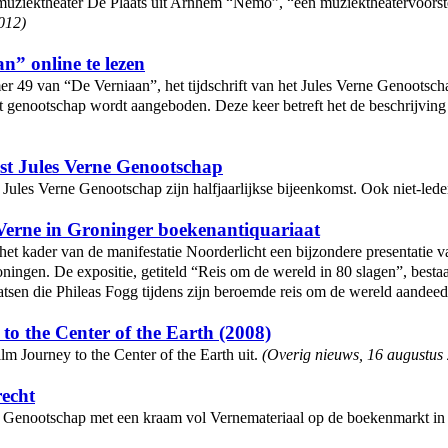
 muziektheater De Plaats uit Arnhem “Nemo”, “een muziektheatervoorstel
2012
)
n” online te lezen
9 van “De Verniaan”, het tijdschrift van het Jules Verne Genootschap.
et genootschap wordt aangeboden. Deze keer betreft het de beschrijvi
st Jules Verne Genootschap
 Jules Verne Genootschap zijn halfjaarlijkse bijeenkomst. Ook niet-led
 Verne in Groninger boekenantiquariaat
t kader van de manifestatie Noorderlicht een bijzondere presentatie va
ningen. De expositie, getiteld “Reis om de wereld in 80 slagen”, bestaat
aatsen die Phileas Fogg tijdens zijn beroemde reis om de wereld aandeed,
to the Center of the Earth (2008)
lm Journey to the Center of the Earth uit.
(
Overig nieuws
,
16 augustus
recht
ne Genootschap met een kraam vol Vernemateriaal op de boekenmarkt i