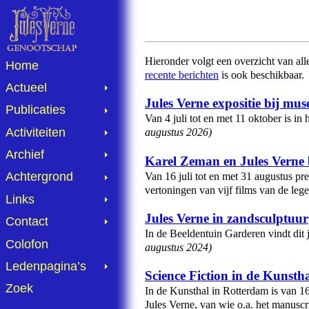
Hieronder volgt een overzicht van all
Home
recente berichten
is ook beschikbaar.
Actueel
Jules Verne expositie bij mu
Publicaties
Van 4 juli tot en met 11 oktober is 
Activiteiten
augustus 2026
)
Archief
Karel Zeman en Jules Verne
Achtergrond
Van 16 juli tot en met 31 augustus p
vertoningen van vijf films van de le
Links
Jules Verne in zandsculptuur
Contact
In de Beeldentuin Garderen vindt dit 
Colofon
augustus 2024
)
Ledenpagina’s
Science Fiction in de Kunsth
Zoek
In de Kunsthal in Rotterdam is va
Jules Verne, van wie o.a. het manusc