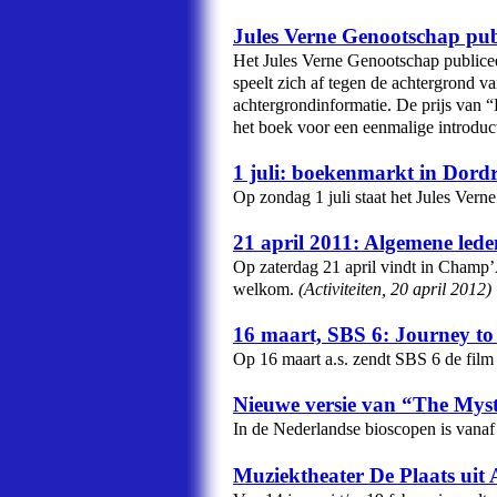
Jules Verne Genootschap pub
Het Jules Verne Genootschap publicee
speelt zich af tegen de achtergrond v
achtergrondinformatie. De prijs van “
het boek voor een eenmalige introduct
1 juli: boekenmarkt in Dord
Op zondag 1 juli staat het Jules Ver
21 april 2011: Algemene led
Op zaterdag 21 april vindt in Champ’
welkom.
(
Activiteiten
,
20 april 2012
)
16 maart, SBS 6: Journey to 
Op 16 maart a.s. zendt SBS 6 de film 
Nieuwe versie van “The Myst
In de Nederlandse bioscopen is vanaf
Muziektheater De Plaats uit