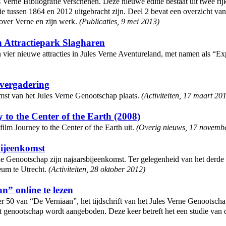
 Verne Bibliografie verschenen. Deze nieuwe editie bestaat uit twee rij
ie tussen 1864 en 2012 uitgebracht zijn. Deel 2 bevat een overzicht van
 over Verne en zijn werk.
(
Publicaties
,
9 mei 2013
)
n Attractiepark Slagharen
n vier nieuwe attracties in Jules Verne Aventureland, met namen als “E
nvergadering
omst van het Jules Verne Genootschap plaats.
(
Activiteiten
,
17 maart 20
to the Center of the Earth (2008)
lm Journey to the Center of the Earth uit.
(
Overig nieuws
,
17 novemb
ijeenkomst
 Genootschap zijn najaarsbijeenkomst. Ter gelegenheid van het derde 
eum te Utrecht.
(
Activiteiten
,
28 oktober 2012
)
n” online te lezen
50 van “De Verniaan”, het tijdschrift van het Jules Verne Genootschap.
et genootschap wordt aangeboden. Deze keer betreft het een studie van 