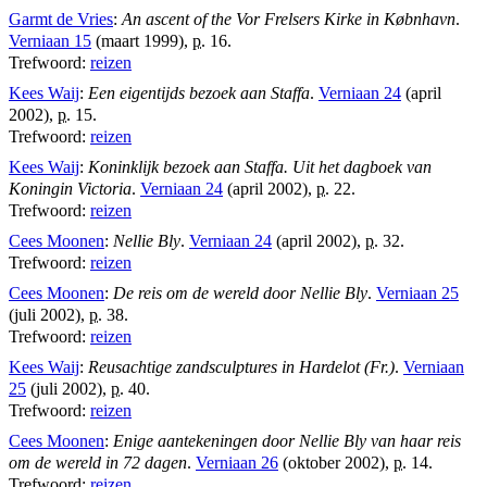
Garmt de Vries
:
An ascent of the Vor Frelsers Kirke in Købnhavn
.
Verniaan 15
(maart 1999),
p.
16.
Trefwoord:
reizen
Kees Waij
:
Een eigentijds bezoek aan Staffa
.
Verniaan 24
(april
2002),
p.
15.
Trefwoord:
reizen
Kees Waij
:
Koninklijk bezoek aan Staffa. Uit het dagboek van
Koningin Victoria
.
Verniaan 24
(april 2002),
p.
22.
Trefwoord:
reizen
Cees Moonen
:
Nellie Bly
.
Verniaan 24
(april 2002),
p.
32.
Trefwoord:
reizen
Cees Moonen
:
De reis om de wereld door Nellie Bly
.
Verniaan 25
(juli 2002),
p.
38.
Trefwoord:
reizen
Kees Waij
:
Reusachtige zandsculptures in Hardelot (Fr.)
.
Verniaan
25
(juli 2002),
p.
40.
Trefwoord:
reizen
Cees Moonen
:
Enige aantekeningen door Nellie Bly van haar reis
om de wereld in 72 dagen
.
Verniaan 26
(oktober 2002),
p.
14.
Trefwoord:
reizen