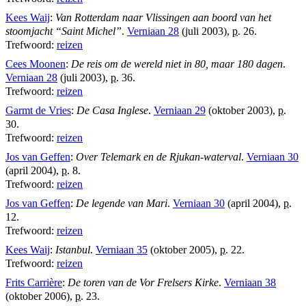
Kees Waij
:
Van Rotterdam naar Vlissingen aan boord van het
stoomjacht “Saint Michel”
.
Verniaan 28
(juli 2003),
p.
26.
Trefwoord:
reizen
Cees Moonen
:
De reis om de wereld niet in 80, maar 180 dagen
.
Verniaan 28
(juli 2003),
p.
36.
Trefwoord:
reizen
Garmt de Vries
:
De Casa Inglese
.
Verniaan 29
(oktober 2003),
p.
30.
Trefwoord:
reizen
Jos van Geffen
:
Over Telemark en de Rjukan-waterval
.
Verniaan 30
(april 2004),
p.
8.
Trefwoord:
reizen
Jos van Geffen
:
De legende van Mari
.
Verniaan 30
(april 2004),
p.
12.
Trefwoord:
reizen
Kees Waij
:
Istanbul
.
Verniaan 35
(oktober 2005),
p.
22.
Trefwoord:
reizen
Frits Carrière
:
De toren van de Vor Frelsers Kirke
.
Verniaan 38
(oktober 2006),
p.
23.