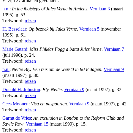
Er zijn 27 artikelen gevonden:
n.n.
:
In the footsteps of Jules Verne in Amiens
.
Verniaan 3
(maart
1995),
p.
53.
Trefwoord:
reizen
H. Besselaar
:
Op bezoek bij Jules Verne
.
Verniaan 5
(november
1995),
p.
61.
Trefwoord:
reizen
Marie Gatard
:
Miss Philéas Fogg a battu Jules Verne
.
Verniaan 7
(juli 1996),
p.
24.
Trefwoord:
reizen
n.n.
:
Nellie Bly. Een reis om de wereld in 80-8 dagen
.
Verniaan 9
(maart 1997),
p.
30.
Trefwoord:
reizen
Donald H. Johnston
:
Bly, Nellie
.
Verniaan 9
(maart 1997),
p.
32.
Trefwoord:
reizen
Cees Moonen
:
Visa en paspoorten
.
Verniaan 9
(maart 1997),
p.
42.
Trefwoord:
reizen
Garmt de Vries
:
An excursion in London to the Reform Club and
Savile Row
.
Verniaan 15
(maart 1999),
p.
15.
Trefwoord:
reizen