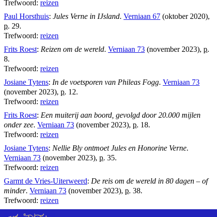
Trefwoord:
reizen
Paul Horsthuis
:
Jules Verne in IJsland
.
Verniaan 67
(oktober 2020),
p.
29.
Trefwoord:
reizen
Frits Roest
:
Reizen om de wereld
.
Verniaan 73
(november 2023),
p.
8.
Trefwoord:
reizen
Josiane Tytens
:
In de voetsporen van Phileas Fogg
.
Verniaan 73
(november 2023),
p.
12.
Trefwoord:
reizen
Frits Roest
:
Een muiterij aan boord, gevolgd door 20.000 mijlen
onder zee
.
Verniaan 73
(november 2023),
p.
18.
Trefwoord:
reizen
Josiane Tytens
:
Nellie Bly ontmoet Jules en Honorine Verne
.
Verniaan 73
(november 2023),
p.
35.
Trefwoord:
reizen
Garmt de Vries-Uiterweerd
:
De reis om de wereld in 80 dagen – of
minder
.
Verniaan 73
(november 2023),
p.
38.
Trefwoord:
reizen