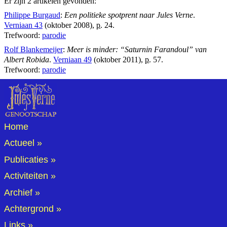
Er zijn 2 artikelen gevonden:
Philippe Burgaud
:
Een politieke spotprent naar Jules Verne
.
Verniaan 43
(oktober 2008),
p.
24.
Trefwoord:
parodie
Rolf Blankemeijer
:
Meer is minder: “Saturnin Farandoul” van
Albert Robida
.
Verniaan 49
(oktober 2011),
p.
57.
Trefwoord:
parodie
Home
Actueel
Publicaties
Activiteiten
Archief
Achtergrond
Links