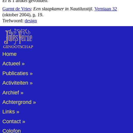
Er is 1 artikel gevonden:
Garmt de Vries
:
Een slaapkamer in Nautilusstijl
.
Verniaan 32
(oktober 2004),
p.
19.
Trefwoord:
design
Home
Actueel
Publicaties
Activiteiten
Archief
Achtergrond
Links
Contact
Colofon