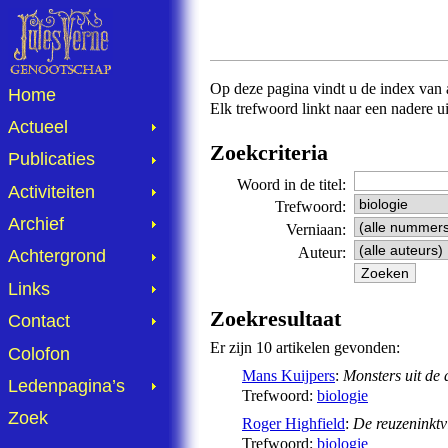
Op deze pagina vindt u de index van al
Home
Elk trefwoord linkt naar een nadere u
Actueel
Zoekcriteria
Publicaties
Woord in de titel:
Activiteiten
Trefwoord:
Archief
Verniaan:
Auteur:
Achtergrond
Links
Zoekresultaat
Contact
Er zijn 10 artikelen gevonden:
Colofon
Mans Kuijpers
:
Monsters uit de 
Ledenpagina’s
Trefwoord:
biologie
Zoek
Roger Highfield
:
De reuzeninktvi
Trefwoord:
biologie