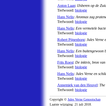
Anton Laan
:
IJsberen op de Zui
Trefwoord:
biologie
Hans Nelis
:
Aronnax zag praten
Trefwoord:
biologie
Hans Nelis
:
Een vermetele bacte
Trefwoord:
biologie
Robert Pijnenborg
:
Jules Verne
Trefwoord:
biologie
Hans Nelis
:
Een buitengewoon b
Trefwoord:
biologie
Frits Roest
:
De inktvis, bron van
Trefwoord:
biologie
Hans Nelis
:
Jules Verne en schi
Trefwoord:
biologie
Annemiek van den Heuvel
:
The 
Trefwoord:
biologie
Copyright ©
Jules Verne Genootschap
Laatste wijziging: 21 juli 2018.