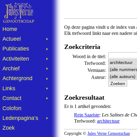
Op deze pagina vindt u de index van al
Home
Elk trefwoord linkt naar een nadere u
Actueel
Zoekcriteria
Publicaties
Woord in de titel:
Activiteiten
Trefwoord:
Archief
Verniaan:
Auteur:
Achtergrond
Links
Zoekresultaat
Contact
Er is 1 artikel gevonden:
Colofon
Rein Saariste
:
Les Salines de C
Ledenpagina’s
Trefwoord:
architectuur
Zoek
Copyright ©
Jules Verne Genootschap