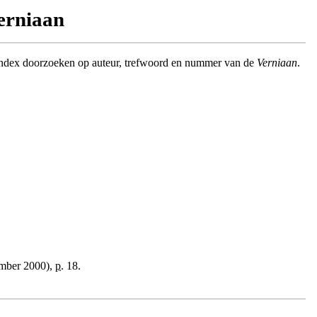
Verniaan
index doorzoeken op auteur, trefwoord en nummer van de
Verniaan
.
mber 2000),
p.
18.