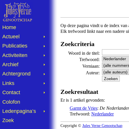
Op deze pagina vindt u de index van al
Home
Elk trefwoord linkt naar een nadere u
Actueel
Zoekcriteria
Publicaties
Woord in de titel:
Activiteiten
Trefwoord:
Archief
Verniaan:
Auteur:
Achtergrond
Links
Zoekresultaat
Contact
Er is 1 artikel gevonden:
Colofon
Garmt de Vries
:
De Nederlanders
Ledenpagina’s
Trefwoord:
Nederlander
Zoek
Copyright ©
Jules Verne Genootschap