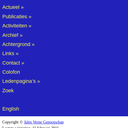
Actueel
Publicaties
Activiteiten
Archief
Achtergrond
Links
Contact
Colofon
Ledenpagina’s
Zoek
English
Copyright ©
Jules Verne Genootschap
Laatste wijziging: 11 februari 2011.