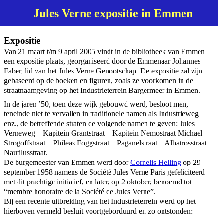
Jules Verne expositie in Emmen
Expositie
Van 21 maart t/m 9 april 2005 vindt in de bibliotheek van Emmen
een expositie plaats, georganiseerd door de Emmenaar Johannes
Faber, lid van het Jules Verne Genootschap. De expositie zal zijn
gebaseerd op de boeken en figuren, zoals ze voorkomen in de
straatnaamgeving op het Industrieterrein Bargermeer in Emmen.
In de jaren ’50, toen deze wijk gebouwd werd, besloot men,
teneinde niet te vervallen in traditionele namen als Industrieweg
enz., de betreffende straten de volgende namen te geven: Jules
Verneweg – Kapitein Grantstraat – Kapitein Nemostraat Michael
Strogoffstraat – Phileas Foggstraat – Paganelstraat – Albatrosstraat –
Nautilusstraat.
De burgemeester van Emmen werd door
Cornelis Helling
op 29
september 1958 namens de Société Jules Verne Paris gefeliciteerd
met dit prachtige initiatief, en later, op 2 oktober, benoemd tot
“membre honoraire de la Société de Jules Verne”.
Bij een recente uitbreiding van het Industrieterrein werd op het
hierboven vermeld besluit voortgeborduurd en zo ontstonden: