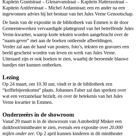
Kapitein Grantstraat – Glenarvanstraat – Kapitein Hatterasstraat –
Kapitein Antiferstraat – Michel Ardanstraat; een en ander na een
ingewonnen advies bij het bestuur van het Jules Verne Genootschap.
De basis van de expositie in de bibliotheek van Emmen is de door
Gemeentewerken vervaardigde plattegrond van het betreffende Jules
Verne-kwartier, waarop korte teksten worden aangebracht over de
“naam-gever” met aan de boeken ontleende afbeeldingen.
Verder zal aan de hand van posters, foto’s, teksten en gravures een
beeld geschetst worden van leven en werk van Jules Verne.
Uiteraard zijn er ook boeken te zien, waarbij de beroemde blauwe
bandjes niet kunnen ontbreken.
Lezing
Op 24 maart, om 10.30 uur, vindt er in de bibliotheek een
“koffiebijeenkomst” plaats. Johannes Faber zal dan spreken over
wat een verzamelaar bezielt, en over de betekenis van het Jules
Verne kwartier in Emmen.
Onderzeeërs in de showroom
Vanaf 29 maart is in de showroom van Autobedrijf Misker een
duikboot/minitheater te zien, evenals een expositie over
20.000
mijlen onder zee
. Op 2 april kunnen kinderen in dit minitheater